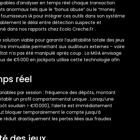
capables d’analyser en temps réel chaque transaction
 anormaux tels que le “bonus abuse” ou le “money
s fournisseurs IA pour intégrer ces outils dans son système
érablement le délai entre détection suspecte et
gné dans nos rapports chez Ecolo Creche.Fr .
solution viable pour garantir l’auditabilité totale des jeux
istre immuable permettant aux auditeurs externes – voire
ultat n’a pas été manipulé après coup . La MGA envisage
us de €5 000 en jackpots utilise cette technologie afin
mps réel
variables par session : fréquence des dépôts, montant
tablir un profil comportemental unique . Lorsqu’une
épôt soudain > €10 000), l’alerte est immédiatement
eut bloquer temporairement le compte jusqu’à
e réduit drastiquement les pertes liées aux fraudes
té des jeux