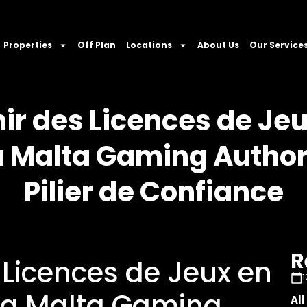
Properties
Off Plan
Locations
About Us
Our Service
ir des Licences de Jeu
a Malta Gaming Authori
Pilier de Confiance
R
s Licences de Jeux en
1
 la Malta Gaming
Al