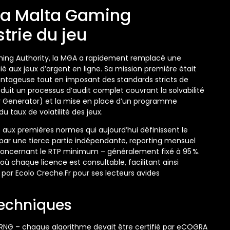
 la Malta Gaming
strie du jeu
ming Authority, la MGA a rapidement remplacé une
é aux jeux d’argent en ligne. Sa mission première était
avantageuse tout en imposant des standards stricts de
roduit un processus d’audit complet couvrant la solvabilité
r Generator) et la mise en place d’un programme
du taux de volatilité des jeux.
aux premières normes qui aujourd’hui définissent le
ce par une tierce partie indépendante, reporting mensuel
s concernant le RTP minimum – généralement fixé à 95 %.
ù chaque licence est consultable, facilitant ainsi
par Ecolo Creche.Fr pour ses lecteurs avides
techniques
du RNG – chaque algorithme devait être certifié par eCOGRA