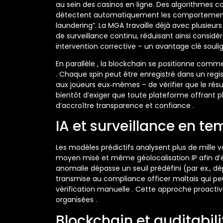
au sein des casinos en ligne. Des algorithmes 
détectent automatiquement les comportements
laundering”. La MGA travaille déjà avec plusieur
de surveillance continu, réduisant ainsi consid
intervention corrective – un avantage clé souli
En parallèle , la blockchain se positionne comme 
. Chaque spin peut être enregistré dans un reg
aux joueurs eux‑mêmes – de vérifier que le rés
bientôt d’exiger que toute plateforme offrant pl
d’accroître transparence et confiance .
IA et surveillance en te
Les modèles prédictifs analysent plus de mille 
moyen misé et même géolocalisation IP afin d’é
anomalie dépasse un seuil prédéfini (par ex., d
transmise au compliance officer maltais qui p
vérification manuelle . Cette approche proactiv
organisées .
Blockchain et auditabili