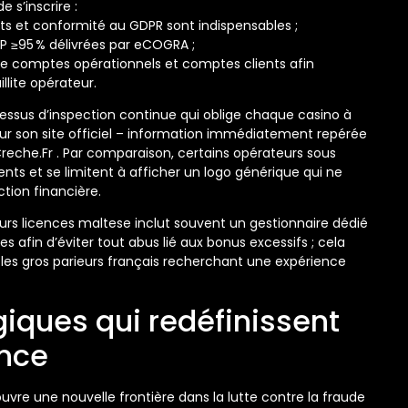
e s’inscrire :
United
ts et conformité au GDPR sont indispensables ;
Arab
P ≥95 % délivrées par eCOGRA ;
tre comptes opérationnels et comptes clients afin
Emirates
llite opérateur.
+971
ssus d’inspection continue qui oblige chaque casino à
SUBMIT DETAILS
 sur son site officiel – information immédiatement repérée
Creche.Fr . Par comparaison, certains opérateurs sous
ts et se limitent à afficher un logo générique qui ne
tion financière.
eurs licences maltese inclut souvent un gestionnaire dédié
s afin d’éviter tout abus lié aux bonus excessifs ; cela
les gros parieurs français recherchant une expérience
iques qui redéfinissent
ence
 ouvre une nouvelle frontière dans la lutte contre la fraude