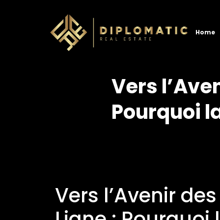
Home
Vers l’Aven
Pourquoi l
Vers l’Avenir de
Ligne : Pourquoi