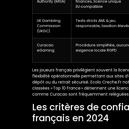
Authority (MGA)
finances, licence unique
EU‑compatible
UK Gambling
Tests stricts AML & jeu
Commission
responsable, taxation élevé
(UKGC)
Curacao
Procédure simplifiée, aucun
eGaming
exigence locale RGPD
Les joueurs français privilégient souvent la li
flexibilité opérationnelle permettant aux sites d’
dépôt ou du retrait sécurisé. Ecolo Creche.Fr n
classées « Top 10 France » détiennent une licen
comme Curacao sont fréquemment reléguées aux 
Les critères de confi
français en 2024