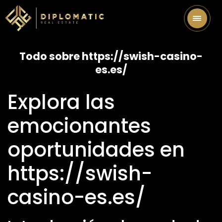
Todo sobre https://swish-casino-
es.es/
Explora las
emocionantes
oportunidades en
https://swish-
casino-es.es/