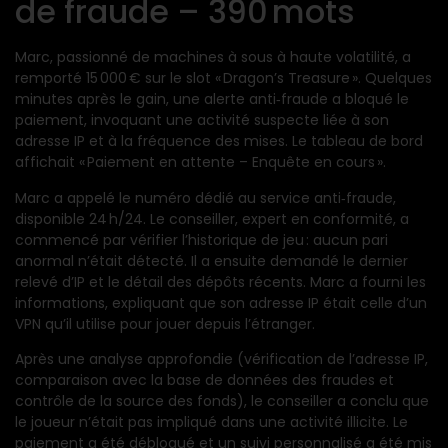
de fraude – 390 mots
Marc, passionné de machines à sous à haute volatilité, a
remporté 15 000 € sur le slot « Dragon’s Treasure ». Quelques
minutes après le gain, une alerte anti‑fraude a bloqué le
paiement, invoquant une activité suspecte liée à son
adresse IP et à la fréquence des mises. Le tableau de bord
affichait « Paiement en attente – Enquête en cours ».
Marc a appelé le numéro dédié au service anti‑fraude,
disponible 24 h/24. Le conseiller, expert en conformité, a
commencé par vérifier l’historique de jeu : aucun pari
anormal n’était détecté. Il a ensuite demandé le dernier
relevé d’IP et le détail des dépôts récents. Marc a fourni les
informations, expliquant que son adresse IP était celle d’un
VPN qu’il utilise pour jouer depuis l’étranger.
Après une analyse approfondie (vérification de l’adresse IP,
comparaison avec la base de données des fraudes et
contrôle de la source des fonds), le conseiller a conclu que
le joueur n’était pas impliqué dans une activité illicite. Le
paiement a été débloqué et un suivi personnalisé a été mis