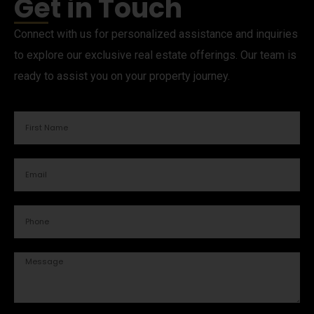
Get in Touch
Connect with us for personalized assistance and inquiries
to explore our exclusive real estate offerings. Our team is
ready to assist you on your property journey.