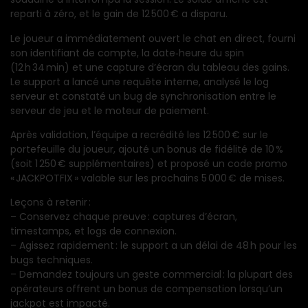
reparti à zéro, et le gain de 12 500 € a disparu.
Le joueur a immédiatement ouvert le chat en direct, fourni
son identifiant de compte, la date‑heure du spin
(12 h 34 min) et une capture d’écran du tableau des gains.
Le support a lancé une requête interne, analysé le log
serveur et constaté un bug de synchronisation entre le
serveur de jeu et le moteur de paiement.
Après validation, l’équipe a recrédité les 12 500 € sur le
portefeuille du joueur, ajouté un bonus de fidélité de 10 %
(soit 1 250 € supplémentaires) et proposé un code promo
« JACKPOTFIX » valable sur les prochains 5 000 € de mises.
Leçons à retenir :
– Conservez chaque preuve : captures d’écran,
timestamps, et logs de connexion.
– Agissez rapidement : le support a un délai de 48 h pour les
bugs techniques.
– Demandez toujours un geste commercial : la plupart des
opérateurs offrent un bonus de compensation lorsqu’un
jackpot est impacté.