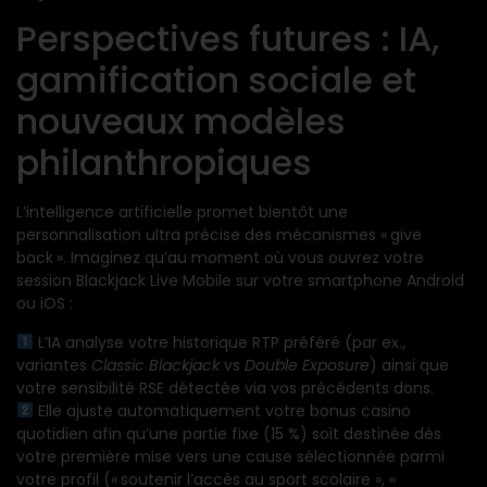
Perspectives futures : IA,
gamification sociale et
nouveaux modèles
philanthropiques
L’intelligence artificielle promet bientôt une
personnalisation ultra précise des mécanismes « give
back ». Imaginez qu’au moment où vous ouvrez votre
session Blackjack Live Mobile sur votre smartphone Android
ou iOS :
L’IA analyse votre historique RTP préféré (par ex.,
variantes
Classic Blackjack
vs
Double Exposure
) ainsi que
votre sensibilité RSE détectée via vos précédents dons.
Elle ajuste automatiquement votre bonus casino
quotidien afin qu’une partie fixe (15 %) soit destinée dès
votre première mise vers une cause sélectionnée parmi
votre profil (« soutenir l’accès au sport scolaire », «