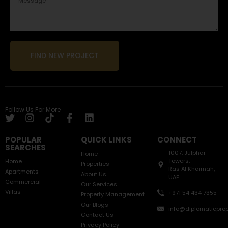
FIND NEW PROJECT
Follow Us For More
POPULAR
QUICK LINKS
CONNECT
SEARCHES
1007, Julphar
Home
Towers,
Home
Properties
Ras Al Khaimah,
Apartments
About Us
UAE
Commercial
Our Services
Villas
+971 54 434 7355
Property Management
Our Blogs
info@diplomaticprop
Contact Us
Privacy Policy