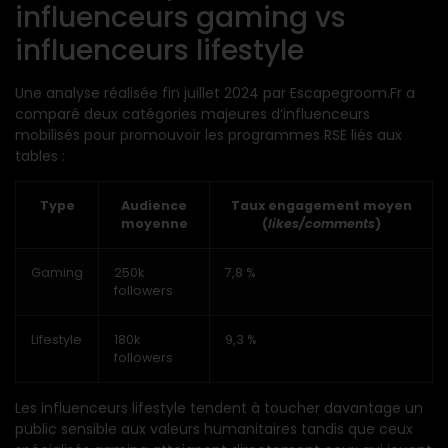
influenceurs gaming vs
influenceurs lifestyle
Une analyse réalisée fin juillet 2024 par Escapegroom.Fr a
comparé deux catégories majeures d’influenceurs
mobilisés pour promouvoir les programmes RSE liés aux
tables :
Type
Audience
Taux engagement moyen
moyenne
(
likes/comments
)
Gaming
250k
7,8 %
followers
Lifestyle
180k
9,3 %
followers
Les influenceurs lifestyle tendent à toucher davantage un
public sensible aux valeurs humanitaires tandis que ceux