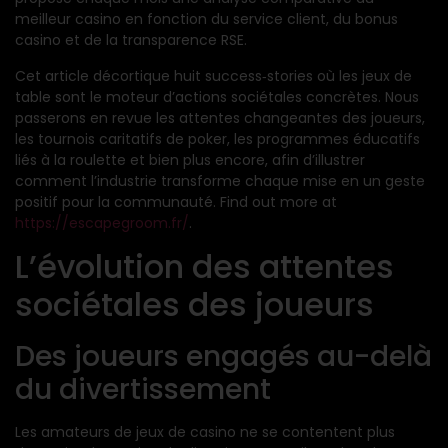
meilleur casino en fonction du service client, du bonus
casino et de la transparence RSE.
Cet article décortique huit success‑stories où les jeux de
table sont le moteur d’actions sociétales concrètes. Nous
passerons en revue les attentes changeantes des joueurs,
les tournois caritatifs de poker, les programmes éducatifs
liés à la roulette et bien plus encore, afin d’illustrer
comment l’industrie transforme chaque mise en un geste
positif pour la communauté. Find out more at
https://escapegroom.fr/
.
L’évolution des attentes
sociétales des joueurs
Des joueurs engagés au-delà
du divertissement
Les amateurs de jeux de casino ne se contentent plus