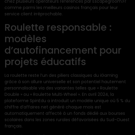
chez plusieurs opérateurs référencés par Escapegroom.Fr
comme parmi les meilleurs casinos français pour leur
service client irréprochable.
Roulette responsable :
modèles
d’autofinancement pour
projets éducatifs
La roulette reste l’un des piliers classiques du iGaming
grâce à son allure universelle et son potentiel hautement
personnalisable via des variantes telles que « Roulette
Double » ou « Roulette Multi‑Wheel ». En avril 2024, la
plateforme SpinEdu a introduit un modèle unique où 5 % du
chiffre d’affaires net généré chaque mois est
automatiquement affecté à un fonds dédié aux bourses
scolaires dans les zones rurales défavorisées du Sud-Ouest
français.