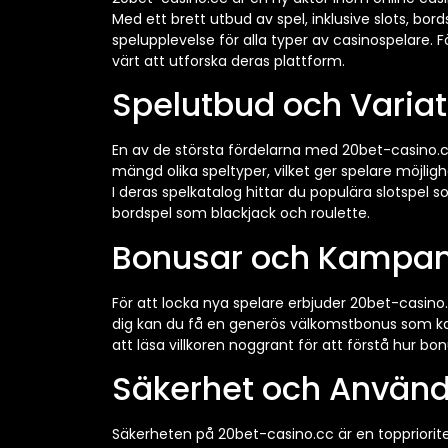
Med ett brett utbud av spel, inklusive slots, bor
spelupplevelse för alla typer av casinospelare. F
värt att utforska deras plattform.
Spelutbud och Variat
En av de största fördelarna med 20bet-casino.
mängd olika speltyper, vilket ger spelare möjligh
I deras spelkatalog hittar du populära slotspel 
bordspel som blackjack och roulette.
Bonusar och Kampan
För att locka nya spelare erbjuder 20bet-casino
dig kan du få en generös välkomstbonus som kan g
att läsa villkoren noggrant för att förstå hur b
Säkerhet och Använd
Säkerheten på 20bet-casino.cc är en toppriorite