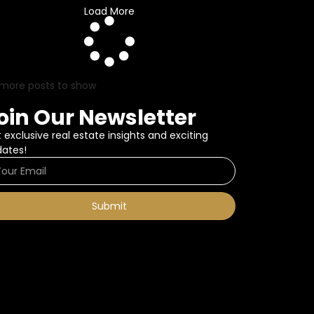
Load More
more posts to show
oin Our Newsletter
 exclusive real estate insights and exciting
ates!
Submit