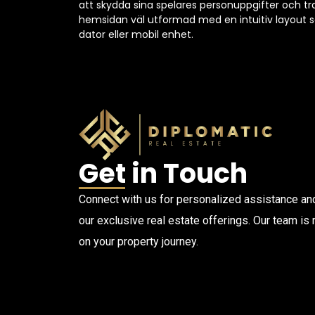
att skydda sina spelares personuppgifter och 
hemsidan väl utformad med en intuitiv layout s
dator eller mobil enhet.
Get in Touch
Connect with us for personalized assistance and
our exclusive real estate offerings. Our team is 
on your property journey.