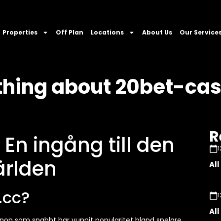
Properties
Off Plan
Locations
About Us
Our Service
thing about 20bet-cas
R
En ingång till den
1
ärlden
Al
.cc?
1
Al
non som snabbt har vunnit popularitet bland spelare.