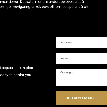
transaktioner. Dessutom är användarupplevelsen på
om gör navigering enkel, oavsett om du spelar på en
 inquiries to explore
ready to assist you
FIND NEW PROJECT