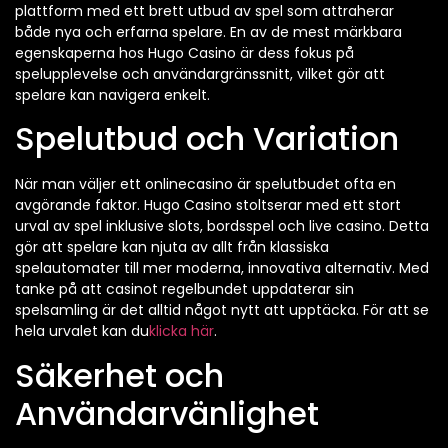
plattform med ett brett utbud av spel som attraherar
både nya och erfarna spelare. En av de mest märkbara
egenskaperna hos Hugo Casino är dess fokus på
spelupplevelse och användargränssnitt, vilket gör att
spelare kan navigera enkelt.
Spelutbud och Variation
När man väljer ett onlinecasino är spelutbudet ofta en
avgörande faktor. Hugo Casino stoltserar med ett stort
urval av spel inklusive slots, bordsspel och live casino. Detta
gör att spelare kan njuta av allt från klassiska
spelautomater till mer moderna, innovativa alternativ. Med
tanke på att casinot regelbundet uppdaterar sin
spelsamling är det alltid något nytt att upptäcka. För att se
hela urvalet kan du
klicka här
.
Säkerhet och
Användarvänlighet