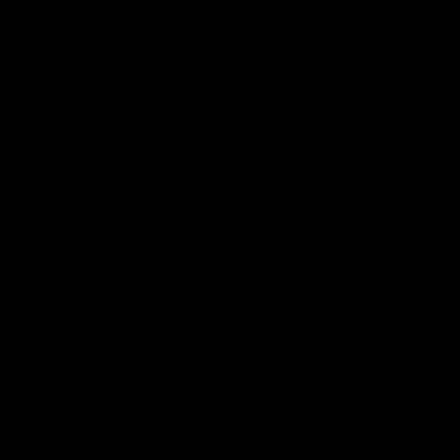
Enquire Now
United
Arab